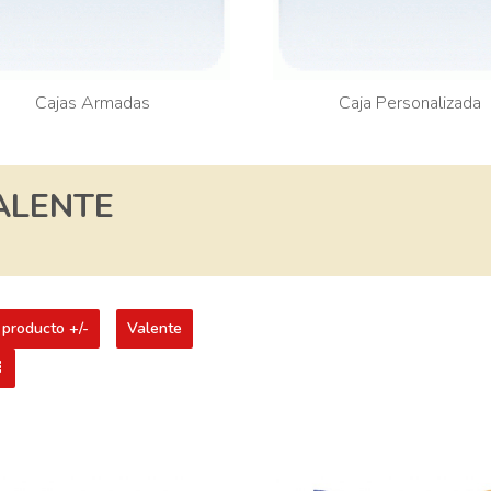
Cajas Armadas
Caja Personalizada
ALENTE
 producto +/-
Valente
 de Argento
Pasas de Uva con Chocolate
Maní Flow 