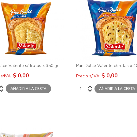
cc
con Leche Gerstner x 80 gr
Bariloche x
$ 0,00
$ 0,00
lce Valente s/ frutas x 350 gr
Pan Dulce Valente c/frutas x 4
$ 0,00
$ 0,00
 s/IVA:
Precio s/IVA: