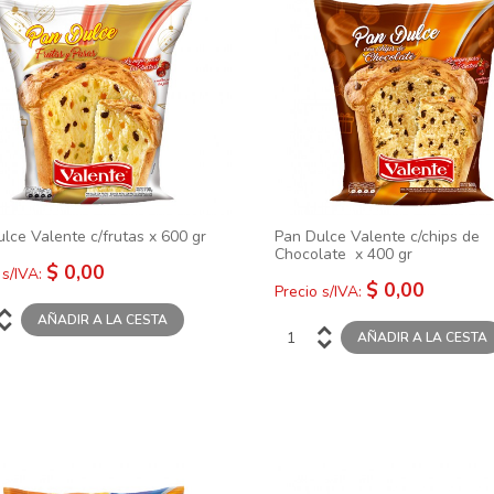
cc
con Leche Gerstner x 80 gr
Bariloche x
$ 0,00
$ 0,00
lce Valente c/frutas x 600 gr
Pan Dulce Valente c/chips de
Chocolate x 400 gr
$ 0,00
 s/IVA:
$ 0,00
Precio s/IVA: