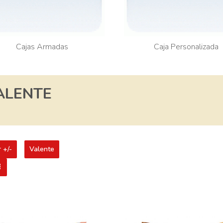
Cajas Armadas
Caja Personalizada
ALENTE
 +/-
Valente
 de Argento
Pasas de Uva con Chocolate
Maní Flow 